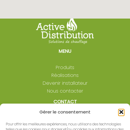
MENU
Produits
Réalisations
Devenir installateur
Nous contacter
CONTACT
Gérer le consentement
Laurent Loisy
Pour offrir les meilleures expériences, nous utilisons des technologies
06 42 63 78 76
telles que les cookies pour stocker et/ou accéder aux informations des