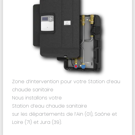
Zone d’intervention pour votre Station d’eau
chaude sanitaire​
Nous installons votre
Station d’eau chaude sanitaire​
sur les départements de l’Ain (01), Saône et
Loire (71) et Jura (39).