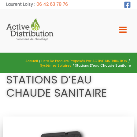
Aller
Laurent Loisy :
06 42 63 78 76
au
contenu
Accueil
Liste De Produits Proposés Par ACTIVE DISTRIBUTION
Systèmes Solaires
Stations D’eau Chaude Sanitaire​
STATIONS D’EAU
CHAUDE SANITAIRE​