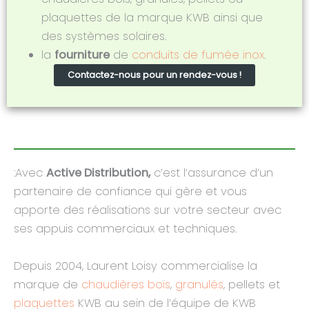
plaquettes de la marque KWB ainsi que
des systèmes solaires.
la
fourniture
de
conduits de fumée inox
.
Contactez-nous pour un rendez-vous !
:Avec
Active Distribution,
c’est l’assurance d’un
partenaire de confiance qui gère et vous
apporte des réalisations sur votre secteur avec
ses appuis commerciaux et techniques.
Depuis 2004, Laurent Loisy commercialise la
marque de
chaudières bois
,
granulés
, pellets et
plaquettes
KWB au sein de l’équipe de KWB