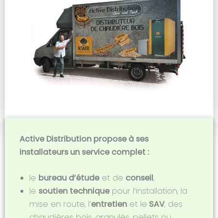
Active Distribution propose à ses
installateurs un service complet :
le
bureau d’étude
et de
conseil
,
le
soutien technique
pour l’installation, la
mise en route, l’
entretien
et le
SAV
, des
chaudières bois, granulés, pellets ou